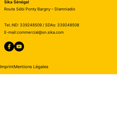
Sika Sénégal
Route Sébi Ponty Bargny – Diamniadio
Tel.:
ND: 339248509 / SDAs: 339248508
E-mail:
commercial@sn.sika.com
Imprint
Mentions Légales