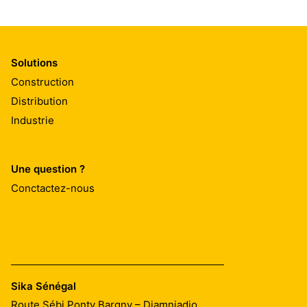
Solutions
Construction
Distribution
Industrie
Une question ?
Conctactez-nous
Sika Sénégal
Route Sébi Ponty Bargny – Diamniadio