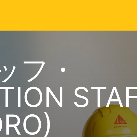
ッフ・
TION STA
ORO)