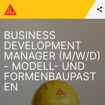
BUSINESS
DEVELOPMENT
MANAGER (M/W/D)
- MODELL- UND
FORMENBAUPAST
EN