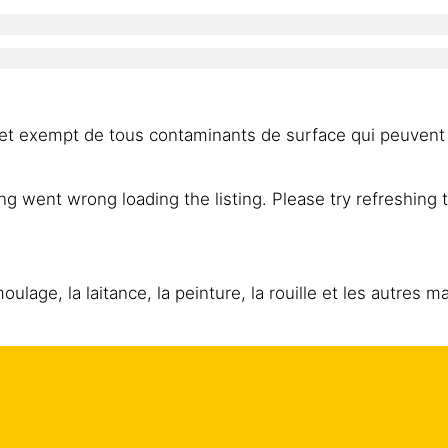
 et exempt de tous contaminants de surface qui peuvent 
g went wrong loading the listing. Please try refreshing 
lage, la laitance, la peinture, la rouille et les autres 
on du support. Ces données sont théoriques et ne perme
tions de niveau ou des pertes, etc.
tes à des fuites. Il est recommandé de lisser le béton f