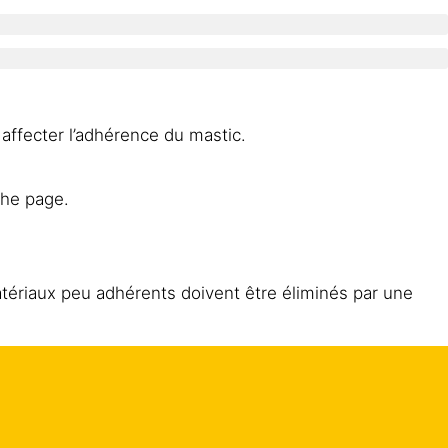
affecter l’adhérence du mastic.
the page.
matériaux peu adhérents doivent être éliminés par une
ttent aucune application supplémentaire en raison de la
raîchement coulé avec une latte où le mastic doit être