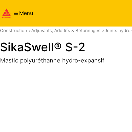
Menu
Aperçu
Détails produits
Application
Documents
Construction
Adjuvants, Additifs & Bétonnages
Joints hydro
SikaSwell® S-2
Mastic polyuréthanne hydro-expansif