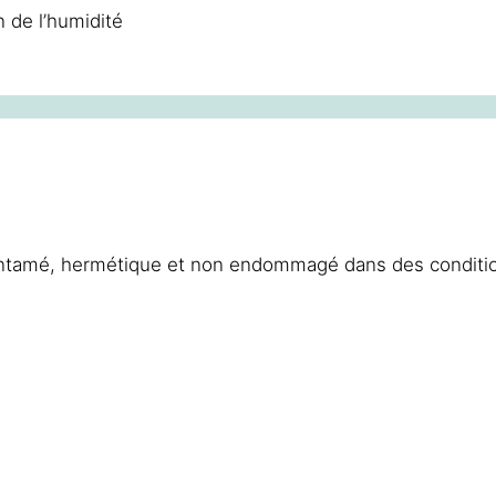
 de l’humidité
n entamé, hermétique et non endommagé dans des conditi