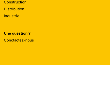
Construction
Distribution
Industrie
Une question ?
Conctactez-nous
Sika Sénégal
Route Sébi Ponty Bargny – Diamniadio
Tel.:
ND: 339248509 / SDAs: 339248508
E-mail:
commercial@sn.sika.com