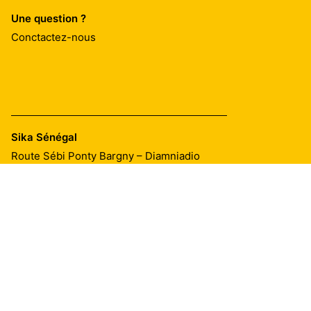
Une question ?
Conctactez-nous
Sika Sénégal
Route Sébi Ponty Bargny – Diamniadio
Tel.:
ND: 339248509 / SDAs: 339248508
E-mail:
commercial@sn.sika.com
Imprint
Mentions Légales