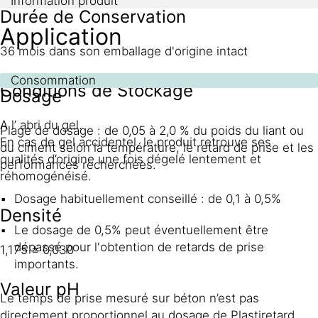
Information produit
Durée de Conservation
Application
36 mois dans son emballage d'origine intact
Consommation
Conditions de Stockage
Dosage
A l’ abri du gel.
Plage de dosage : de 0,05 à 2,0 % du poids du liant ou
En cas de gel accidentel, le produit retrouve ses
du ciment selon la température, le retard de prise et les
qualités d’origine une fois dégelé lentement et
performances recherchées.
réhomogénéisé.
Dosage habituellement conseillé : de 0,1 à 0,5%
Densité
Le dosage de 0,5% peut éventuellement être
dépassé pour l'obtention de retards de prise
1,175 ± 0,030
importants.
Valeur pH
Le temps de prise mesuré sur béton n’est pas
directement proportionnel au dosage de Plastiretard ,