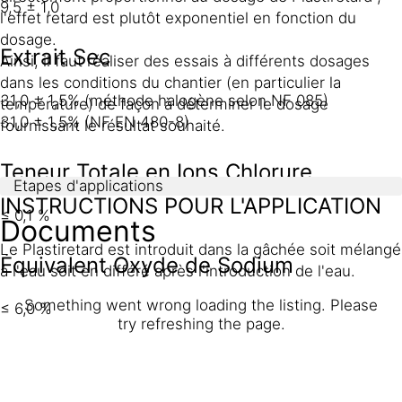
9,5 ± 1,0
l'effet retard est plutôt exponentiel en fonction du
dosage.
Extrait Sec
Ainsi, il faut réaliser des essais à différents dosages
dans les conditions du chantier (en particulier la
31,0 ± 1,5% (méthode halogène selon NF 085)
température) de façon à déterminer le dosage
31,0 ± 1,5% (NF EN 480-8)
fournissant le résultat souhaité.
Teneur Totale en Ions Chlorure
Etapes d'applications
INSTRUCTIONS POUR L'APPLICATION
≤ 0,1 %
Documents
Le Plastiretard est introduit dans la gâchée soit mélangé
Équivalent Oxyde de Sodium
à l'eau soit en différé après l'introduction de l'eau.
Something went wrong loading the listing. Please
≤ 6,0 %
try refreshing the page.