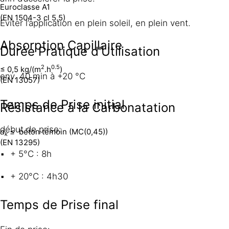
Euroclasse A1
(EN 1504-3 cl 5.5)
Eviter l’application en plein soleil, en plein vent.
Absorption Capillaire
Durée Pratique d'Utilisation
2
0.5
≤ 0,5 kg/(m
.h
)
env. 40 min à +20 °C
(EN 13057)
Temps de Prise initial
Résistance à la Carbonatation
début de prise:
d
≤ béton témoin (MC(0,45))
k
(EN 13295)
+ 5°C : 8h
+ 20°C : 4h30
Temps de Prise final