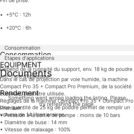
Fin de prise:
+5°C : 12h
+20°C : 6h
Consommation
Consommation
Etapes d'applications
EQUIPMENT
Dépend de la rugosité du support, env. 18 kg de poudre
Documents
/ m² / cm d’épaisseur.
Dans le cas de projection par voie humide, la machine
Compact Pro 35 + Compact Pro Premium, de la société
Rendement
Euromair, peut être utilisée.
Something went wrong loading the listing. Please
Réglages de la machine Compact Pro 35 + Compact Pro
try refreshing the page.
Une quantité de 25 kg de poudre permet de remplir un
Premium :
volume de 14 litres environ.
▪ Pression à la sortie de pompe : moins de 10 bars
▪ Diamètre de buse : 14 mm
▪ Vitesse de malaxage : 100%