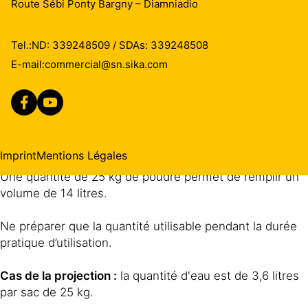
quantités.
Route Sébi Ponty Bargny – Diamniadio
Verser la quantité adéquate d’eau dans un récipient
Tel.:
ND: 339248509 / SDAs: 339248508
propre à large ouverture.
E-mail:
commercial@sn.sika.com
Ajouter lentement la poudre à l’eau tout en
commençant à mélanger.
Mélanger pendant au moins 3 minutes pour obtenir la
consistance requise
Imprint
Mentions Légales
Une quantité de 25 kg de poudre permet de remplir un
volume de 14 litres.
Ne préparer que la quantité utilisable pendant la durée
pratique d’utilisation.
Cas de la projection :
la quantité d'eau est de 3,6 litres
par sac de 25 kg.