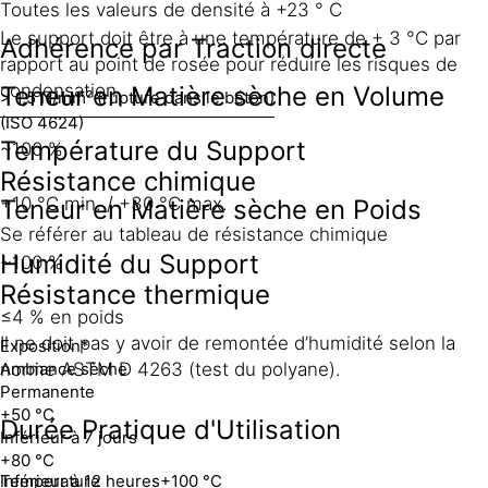
Toutes les valeurs de densité à +23 ° C
Le support doit être à une température de + 3 °C par
Adhérence par Traction directe
rapport au point de rosée pour réduire les risques de
condensation
Teneur en Matière sèche en Volume
> 1,5 N/mm² (rupture dans le béton)
(ISO 4624)
Température du Support
~100 %
Résistance chimique
+10 °C min. / +30 °C max.
Teneur en Matière sèche en Poids
Se référer au tableau de résistance chimique
Humidité du Support
~100 %
Résistance thermique
≤4 % en poids
Il ne doit pas y avoir de remontée d’humidité selon la
Exposition*
Ambiance sèche
norme ASTM D 4263 (test du polyane).
Permanente
+50 °C
Durée Pratique d'Utilisation
Inférieur à 7 jours
+80 °C
Inférieur à 12 heures
Temperature
+100 °C