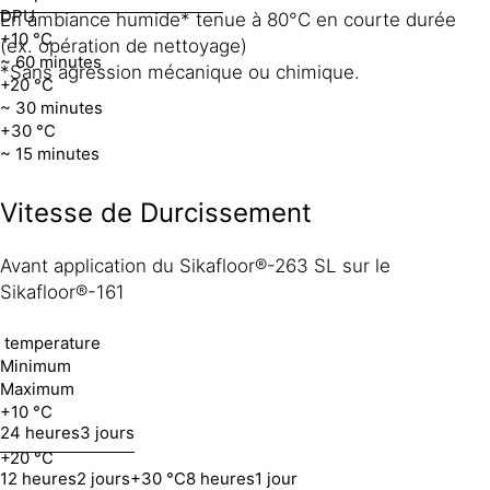
DPU
En ambiance humide* tenue à 80°C en courte durée
+10 °C
(ex. opération de nettoyage)
~ 60 minutes
*Sans agression mécanique ou chimique.
+20 °C
~ 30 minutes
+30 °C
~ 15 minutes
Vitesse de Durcissement
Avant application du Sikafloor®-263 SL sur le
Sikafloor®-161
temperature
Minimum
Maximum
+10 °C
24 heures
3 jours
+20 °C
12 heures
2 jours
+30 °C
8 heures
1 jour