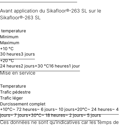
Avant application du Sikafloor®-263 SL sur le
Sikafloor®-263 SL
temperature
Minimum
Maximum
+10 °C
30 heures
3 jours
+20 °C
24 heures
2 jours
+30 °C
16 heures
1 jour
Mise en service
Temperature
Trafic pédestre
Trafic léger
Durcissement complet
+10°C
~ 72 heures
~ 6 jours
~ 10 jours
+20°C
~ 24 heures
~ 4
jours
~ 7 jours
+30°C
~ 18 heures
~ 2 jours
~ 5 jours
Ces données ne sont qu’indicatives car les temps de