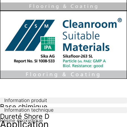
Information produit
Base chimique
Information technique
Dureté Shore D
Résine époxydique
Application