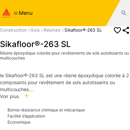
Menu
Construction
Sols
Résines
Sikafloor®-263 SL
Sikafloor®-263 SL
Résine époxydique colorée pour revêtements de sols autolissants ou
multicouches
le Sikafloor®-263 SL est une résine époxydique colorée à 2
composants pour revêtement de sols autolissants ou
multicouches.
le Sikafloor®-263 SL satisfait aux exigences des normes NF
Voir plus
EN 13813 « Matériaux de chapes » et NF EN 1504-2 «
Systèmes de protection de surface pour béton ».
Bonne résistance chimique et mécanique
Facilité d’application
Economique