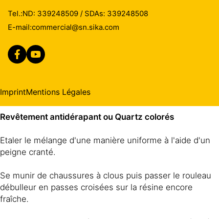
augmenter comme la porosité, la rugosité, les pertes,
Revêtement autolissant
Tel.:
ND: 339248509 / SDAs: 339248508
etc…
E-mail:
commercial@sn.sika.com
Etaler le mélange d'une manière uniforme à l'aide d'un
peigne cranté.
Se munir de chaussures à clous puis passer le rouleau
débulleur en passes croisées sur la résine encore
Imprint
Mentions Légales
fraîche.
Revêtement antidérapant ou Quartz colorés
Etaler le mélange d'une manière uniforme à l'aide d'un
peigne cranté.
Se munir de chaussures à clous puis passer le rouleau
débulleur en passes croisées sur la résine encore
fraîche.