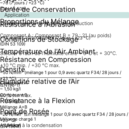
~76 (7 jours / +23 °C)
Durée de Conservation
(DIN 53 505)
Application
Proportions du Mélange
Résistance à l’Abrasion
24 mois à partir de la date de production
Composant A : Composant B = 79 : 21 (au poids)
Conditions de Stockage
~35 mg (CS 10/1000/1000) (7 jours / +23 °C)
(DIN 53 109)
Température de l'Air Ambiant
Stocker à l’abri de l’humidité entre + 5°C et + 30°C.
Résistance en Compression
+10 °C min. / +30 °C max.
Densité
2
~50 N/mm
(mélange 1 pour 0,9 avec quartz F34/ 28 jours /
+23 °C)
Humidité relative de l’Air
Composant A
(EN196-1)
~ 1,50 kg/l
Composant B
80 % h.r. max.
Résistance à la Flexion
~ 1,00 kg/l
Mélange A+B
Point de Rosée
~ 1,44 kg/l
2
~20 N/mm
(En mélange 1 pour 0,9 avec quartz F34 / 28 jours /
Mélange chargé 1
+23 °C)
~ 1,84 kg/l
Attention à la condensation
(EN 196-1)